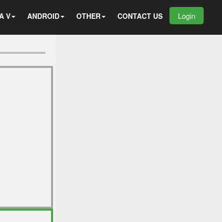
Login
A V
ANDROID
OTHER
CONTACT US