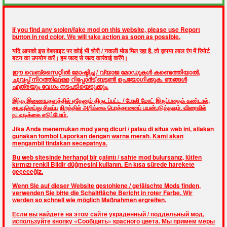
If you find any stolen/fake mod on this website, please use Report
button in red color. We will take action as soon as possible.
यदि आपको इस वेबसाइट पर कोई भी चोरी / नकली मोड मिल रहा है, तो कृपया लाल रंग में रिपोर्ट
बटन का उपयोग करें। हम जल्द से जल्द कार्रवाई करेंगे।
ഈ വെബ്സൈറ്റിൽ മോഷ്ടിച്ച / വ്യാജ മോഡുകൾ കണ്ടെത്തിയാൽ,
ചുവപ്പ് നിറത്തിലുള്ള റിപ്പോർട്ട് ബട്ടൺ ഉപയോഗിക്കുക. ഞങ്ങൾ
എത്രയും വേഗം നടപടിയെടുക്കും.
இந்த இணையதளத்தில் ஏதேனும் திருடப்பட்ட / போலி மோட் இருப்பதைக் கண்டால்,
தயவுசெய்து சிவப்பு நிறத்தில் அறிக்கை பொத்தானைப் பயன்படுத்தவும். விரைவில்
நடவடிக்கை எடுப்போம்.
Jika Anda menemukan mod yang dicuri / palsu di situs web ini, silakan
gunakan tombol Laporkan dengan warna merah. Kami akan
mengambil tindakan secepatnya.
Bu web sitesinde herhangi bir çalıntı / sahte mod bulursanız, lütfen
kırmızı renkli Bildir düğmesini kullanın. En kısa sürede harekete
geçeceğiz.
Wenn Sie auf dieser Website gestohlene / gefälschte Mods finden,
verwenden Sie bitte die Schaltfläche Bericht in roter Farbe. Wir
werden so schnell wie möglich Maßnahmen ergreifen.
Если вы найдете на этом сайте украденный / поддельный мод,
используйте кнопку «Сообщить» красного цвета. Мы примем меры