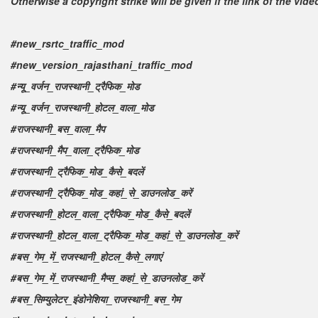
Otherwise a copyright strike will be given if the link of the vid
#new_rsrtc_traffic_mod
#new_version_rajasthani_traffic_mod
#न्यू_वर्जन_राजस्थानी_ट्रैफिक_मोड
#न्यू_वर्जन_राजस्थानी_होटल_वाला_मोड
#राजस्थानी_बस_वाला_मैप
#राजस्थानी_मैप_वाला_ट्रैफिक_मोड
#राजस्थानी_ट्रैफिक_मोड_कैसे_बदलें
#राजस्थानी_ट्रैफिक_मोड_कहां_से_डाउनलोड_करें
#राजस्थानी_होटल_वाला_ट्रैफिक_मोड_कैसे_बदलें
#राजस्थानी_होटल_वाला_ट्रैफिक_मोड_कहां_से_डाउनलोड_करें
#बस_गेम_में_राजस्थानी_होटल_कैसे_लगाएं
#बस_गेम_में_राजस्थानी_मैप्स_कहां_से_डाउनलोड_करें
#बस_सिम्युलेटर_इंडोनेशिया_राजस्थानी_बस_गेम