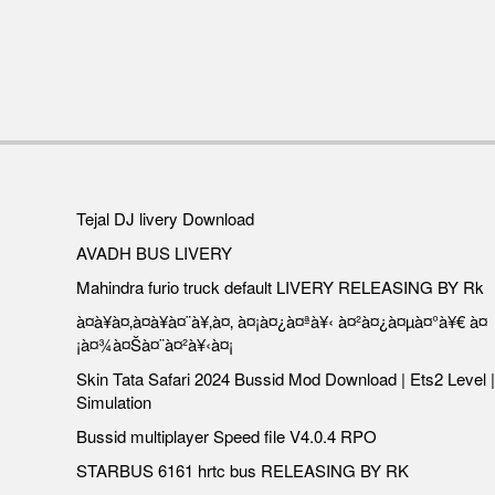
Tejal DJ livery Download
AVADH BUS LIVERY
Mahindra furio truck default LIVERY RELEASING BY Rk
à¤à¥à¤‚à¤à¥à¤¨à¥‚à¤‚ à¤¡à¤¿à¤ªà¥‹ à¤²à¤¿à¤µà¤°à¥€ à¤
¡à¤¾à¤Šà¤¨à¤²à¥‹à¤¡
Skin Tata Safari 2024 Bussid Mod Download | Ets2 Level |
Simulation
Bussid multiplayer Speed file V4.0.4 RPO
STARBUS 6161 hrtc bus RELEASING BY RK