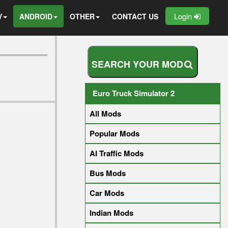
Login
V
ANDROID
OTHER
CONTACT US
S
E
A
R
C
H
Y
O
U
R
M
O
D
Euro Truck Simulator 2
All Mods
Popular Mods
AI Traffic Mods
Bus Mods
Car Mods
Indian Mods